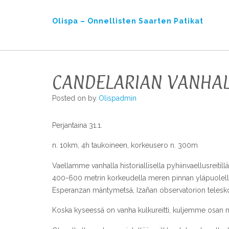
Skip
to
Olispa – Onnellisten Saarten Patikat
content
CANDELARIAN VANHAL
Posted on
by
Olispadmin
Perjantaina 31.1.
n. 10km, 4h taukoineen, korkeusero n. 300m
Vaellamme vanhalla historiallisella pyhiinvaellusreitill
400-600 metrin korkeudella meren pinnan yläpuolella. S
Esperanzan mäntymetsä, Izañan observatorion teleskoop
Koska kyseessä on vanha kulkureitti, kuljemme osan mat