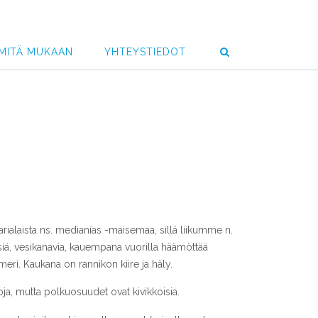
MITÄ MUKAAN
YHTEYSTIEDOT
narialaista ns. medianías -maisemaa, sillä liikumme n.
ksiä, vesikanavia, kauempana vuorilla häämöttää
ri. Kaukana on rannikon kiire ja häly.
oja, mutta polkuosuudet ovat kivikkoisia.