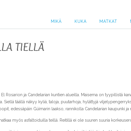
MIKÄ
KUKA
MATKAT
LA TIELLÄ
ä El Rosarion ja Candelarian kuntien alueilla. Maisema on tyypillistä ka
iellä täällä näkyy kyliä, taloja, puutarhoja, hylättyjä viljelypengerry
it, edessäpäin Güímarin laakso, rannikolla Candelarian kaupunki ja me
kaa myös asfaltoiduilla teillä. Reitillä ei ole suuren suuria korkeuser