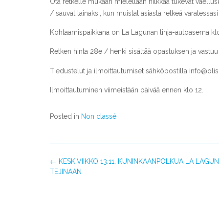
Ota retkelle mukaan mielellään nilkkaa tukevat vaellusk
/ sauvat lainaksi, kun muistat asiasta retkeä varatessasi 
Kohtaamispaikkana on La Lagunan linja-autoasema klo 
Retken hinta 28e / henki sisältää opastuksen ja vastuu -
Tiedustelut ja ilmoittautumiset sähköpostilla
info@olis
Ilmoittautuminen viimeistään päivää ennen klo 12.
Posted in
Non classé
Post
←
KESKIVIIKKO 13.11. KUNINKAANPOLKUA LA LAG
navigation
TEJINAAN