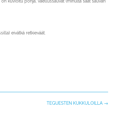
a on kuvioitu pohja, vaellussauvat (minulta saat sauvan
lla) eivätkä retkieväät.
TEGUESTEN KUKKULOILLA
→