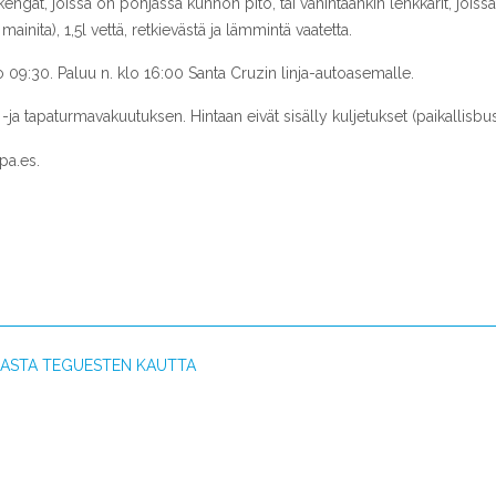
engät, joissa on pohjassa kunnon pito, tai vähintäänkin lenkkarit, joiss
mainita), 1,5l vettä, retkievästä ja lämmintä vaatetta.
09:30. Paluu n. klo 16:00 Santa Cruzin linja-autoasemalle.
ja tapaturmavakuutuksen. Hintaan eivät sisälly kuljetukset (paikallisbussi
pa.es
.
UNASTA TEGUESTEN KAUTTA